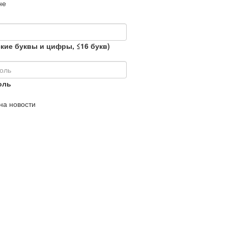
не
кие буквы и цифры, ≤16 букв)
оль
на новости