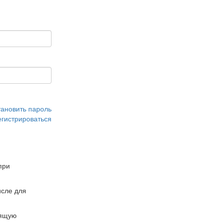
тановить пароль
егистрироваться
при
сле для
дящую