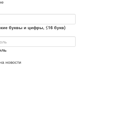
не
кие буквы и цифры, ≤16 букв)
оль
на новости