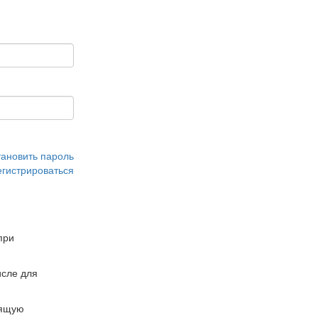
тановить пароль
егистрироваться
при
сле для
дящую