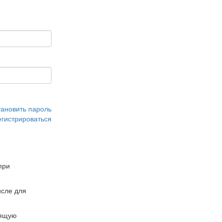
тановить пароль
егистрироваться
при
сле для
дящую