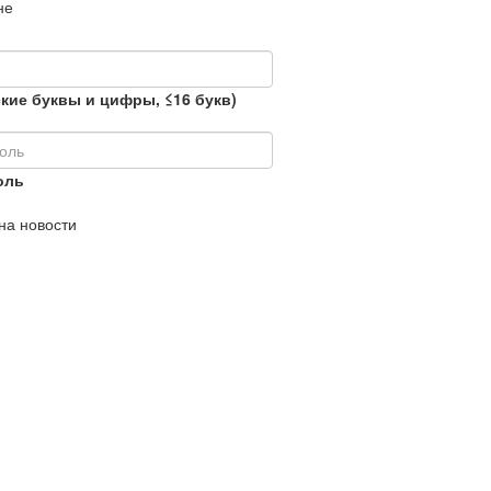
не
кие буквы и цифры, ≤16 букв)
оль
на новости