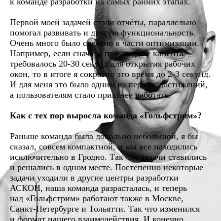
к команде разработки на самых ранних этапах.
Первой моей задачей стали отчёты, параллельно
помогал развивать и другую функциональность.
Очень много было сделано в части оптимизации.
Например, если сначала при запуске клиента
требовалось 20-30 секунд для открытия рабочих
окон, то в итоге я сократил это время до 2-3 секунд.
И для меня это было одним из первых достижений,
а пользователям стало приятнее работать.
Как с тех пор выросла команда «Гольфстрим»?
Раньше команда была довольно небольшой, я бы
сказал, совсем компактной, и мы все находились
исключительно в Гродно. Так что задачи ставились
и решались в одном месте. Постепенно некоторые
задачи уходили в другие центры разработки
АСКОН, наша команда разрасталась, и теперь
над «Гольфстрим» работают также в Москве,
Санкт-Петербурге и Тольятти. Так что изменился
и формат нашего взаимодействия. И конечно,