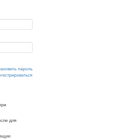
тановить пароль
егистрироваться
при
сле для
дящую