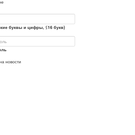
не
кие буквы и цифры, ≤16 букв)
оль
на новости