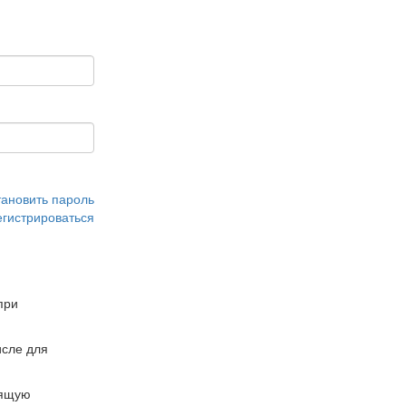
тановить пароль
егистрироваться
при
сле для
дящую