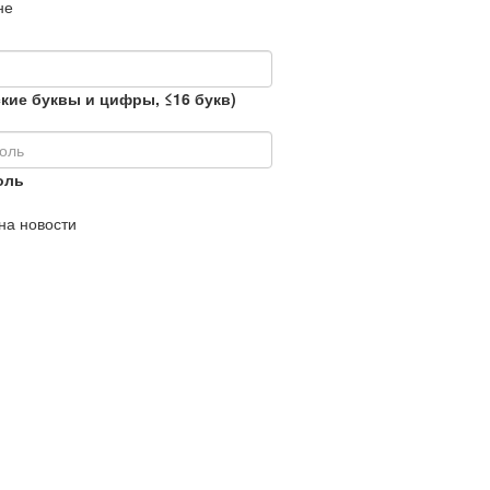
не
кие буквы и цифры, ≤16 букв)
оль
на новости