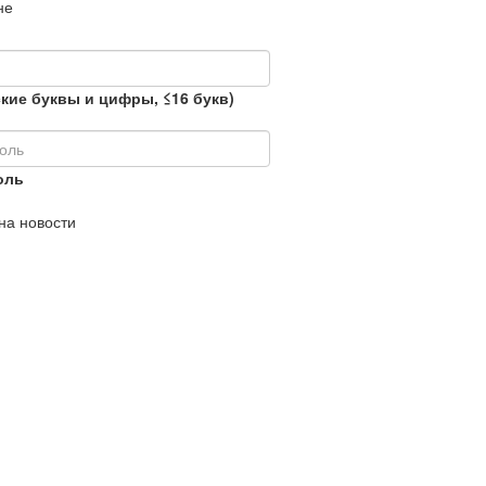
не
кие буквы и цифры, ≤16 букв)
оль
на новости