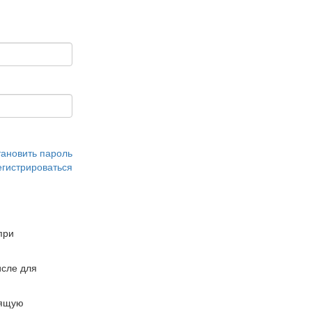
тановить пароль
егистрироваться
при
сле для
дящую