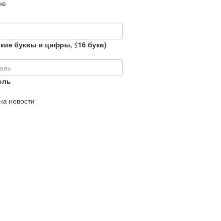
не
кие буквы и цифры, ≤16 букв)
оль
на новости