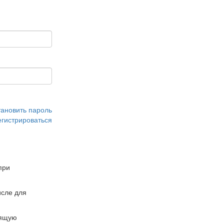
тановить пароль
егистрироваться
при
сле для
дящую