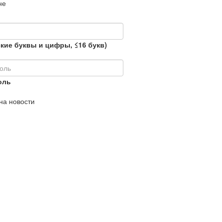
не
кие буквы и цифры, ≤16 букв)
оль
на новости