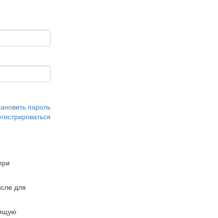
тановить пароль
егистрироваться
при
сле для
дящую