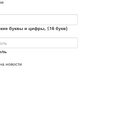
не
кие буквы и цифры, ≤16 букв)
оль
на новости