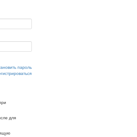
тановить пароль
егистрироваться
при
сле для
дящую