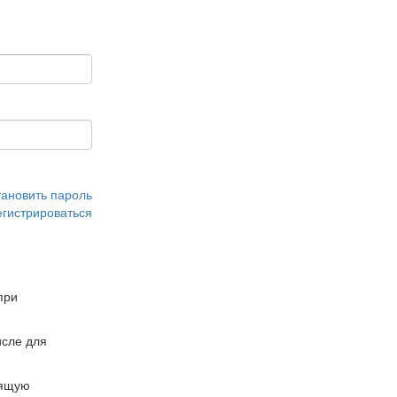
тановить пароль
егистрироваться
при
сле для
дящую