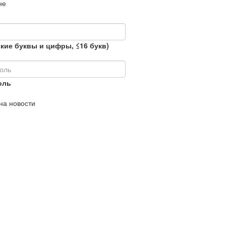
не
кие буквы и цифры, ≤16 букв)
оль
на новости