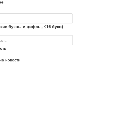
не
кие буквы и цифры, ≤16 букв)
оль
на новости