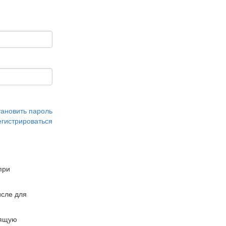
тановить пароль
егистрироваться
при
сле для
дящую