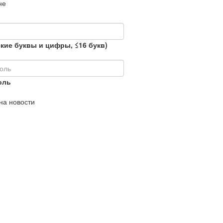
не
кие буквы и цифры, ≤16 букв)
оль
на новости