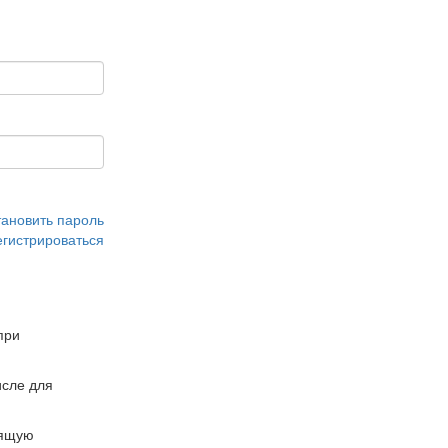
тановить пароль
егистрироваться
при
сле для
дящую