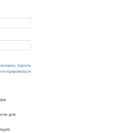
тановить пароль
егистрироваться
при
сле для
дящую