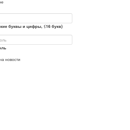
не
кие буквы и цифры, ≤16 букв)
оль
на новости