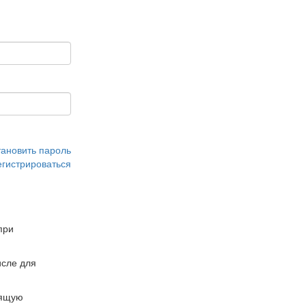
тановить пароль
егистрироваться
при
сле для
дящую