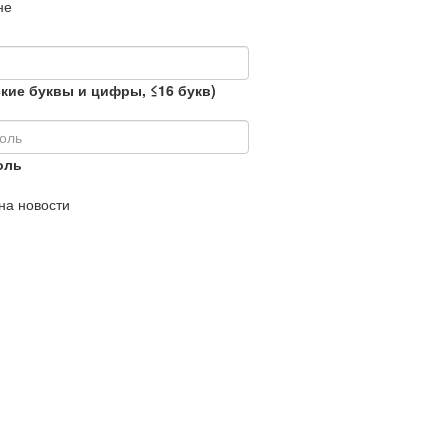
не
кие буквы и цифры, ≤16 букв)
оль
на новости