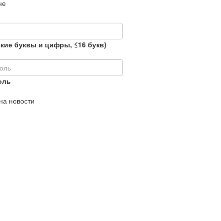
не
кие буквы и цифры, ≤16 букв)
оль
на новости