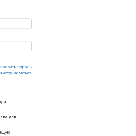
тановить пароль
егистрироваться
при
сле для
дящую