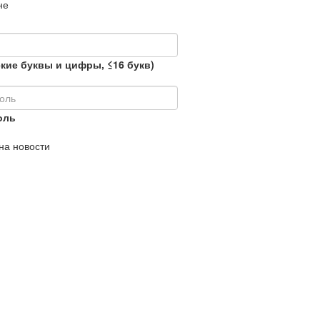
не
кие буквы и цифры, ≤16 букв)
оль
на новости