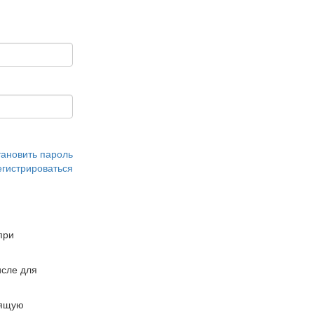
тановить пароль
егистрироваться
при
сле для
дящую