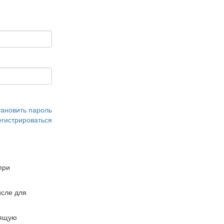
тановить пароль
егистрироваться
при
сле для
дящую