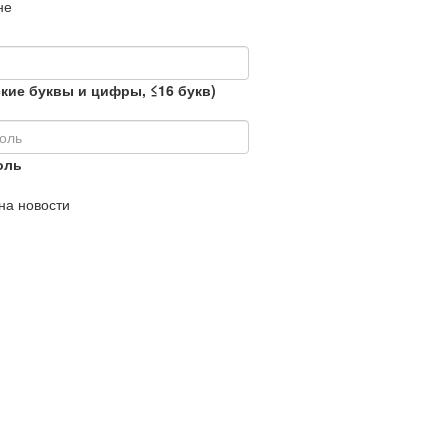
не
кие буквы и цифры, ≤16 букв)
оль
на новости