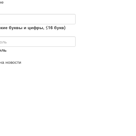
не
кие буквы и цифры, ≤16 букв)
оль
на новости