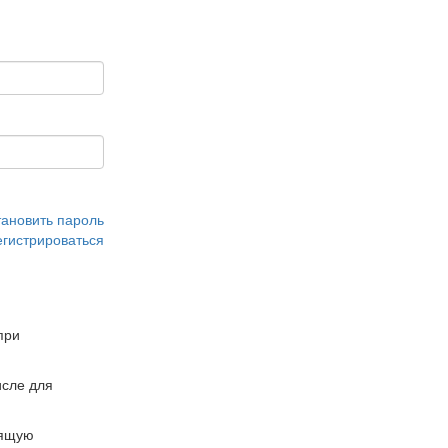
тановить пароль
егистрироваться
при
сле для
дящую