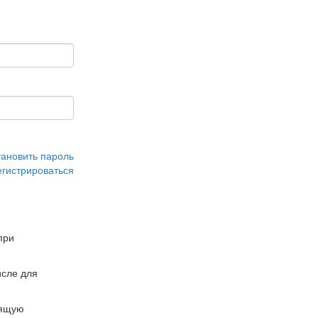
тановить пароль
егистрироваться
при
сле для
дящую