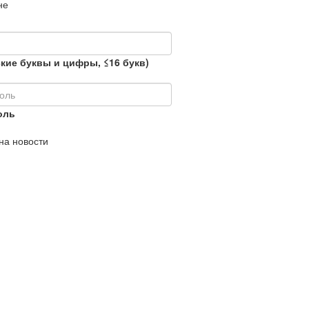
не
кие буквы и цифры, ≤16 букв)
оль
на новости