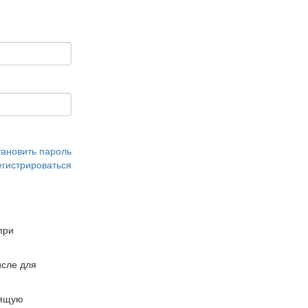
тановить пароль
егистрироваться
при
сле для
дящую