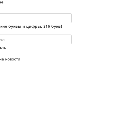
не
кие буквы и цифры, ≤16 букв)
оль
на новости