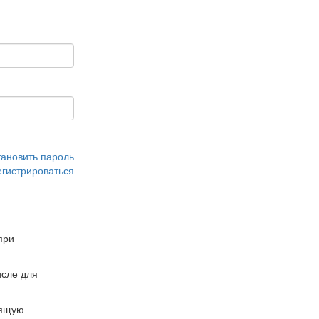
тановить пароль
егистрироваться
при
сле для
дящую