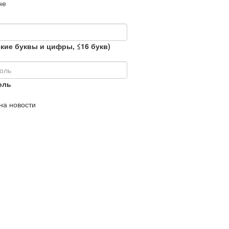
не
кие буквы и цифры, ≤16 букв)
оль
на новости